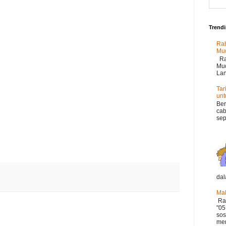
Trend
Rah
Mu
Rah
Mud
Lan
Tar
un
Ber
cab
sep
dal
Mak
Ram
"05
sos
mer