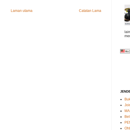
Laman utama
Catatan Lama
lai
mem
JEND
Buk
Joi
MA
Bel
PE
Oh