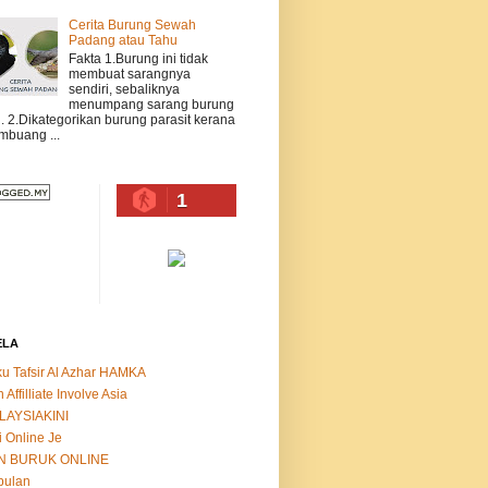
Cerita Burung Sewah
Padang atau Tahu
Fakta 1.Burung ini tidak
membuat sarangnya
sendiri, sebaliknya
menumpang sarang burung
n. 2.Dikategorikan burung parasit kerana
buang ...
1
ELA
u Tafsir Al Azhar HAMKA
n Affilliate Involve Asia
LAYSIAKINI
i Online Je
N BURUK ONLINE
bulan