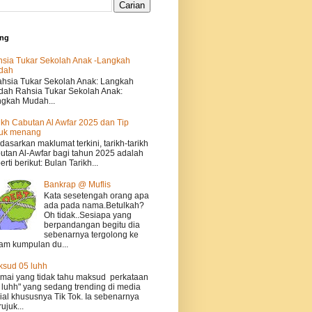
ing
sia Tukar Sekolah Anak -Langkah
dah
sia Tukar Sekolah Anak: Langkah
ah Rahsia Tukar Sekolah Anak:
gkah Mudah...
ikh Cabutan Al Awfar 2025 dan Tip
tuk menang
dasarkan maklumat terkini, tarikh-tarikh
utan Al-Awfar bagi tahun 2025 adalah
erti berikut: Bulan Tarikh...
Bankrap @ Muflis
Kata sesetengah orang apa
ada pada nama.Betulkah?
Oh tidak..Sesiapa yang
berpandangan begitu dia
sebenarnya tergolong ke
am kumpulan du...
sud 05 luhh
ai yang tidak tahu maksud perkataan
 luhh" yang sedang trending di media
ial khususnya Tik Tok. Ia sebenarnya
ujuk...