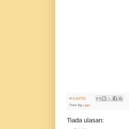
at
4:14 PTG
Think Big
Lagu
Tiada ulasan: