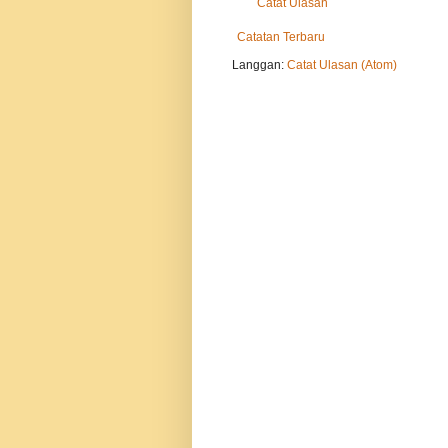
Catat Ulasan
Catatan Terbaru
Langgan:
Catat Ulasan (Atom)