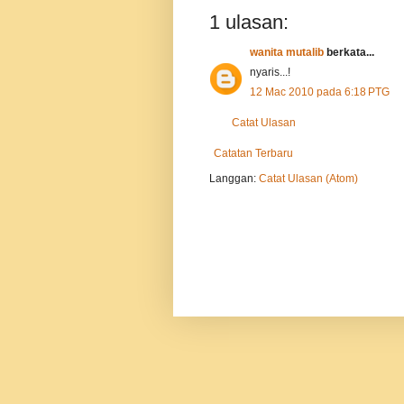
1 ulasan:
wanita mutalib
berkata...
nyaris...!
12 Mac 2010 pada 6:18 PTG
Catat Ulasan
Catatan Terbaru
Langgan:
Catat Ulasan (Atom)