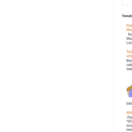
Trend
Rah
Mu
Rah
Mud
Lan
Tar
un
Ber
cab
sep
dal
Mak
Ram
"05
sos
mer