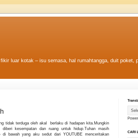
fikir luar kotak – isu semasa, hal rumahtangga, duit poket, 
Transl
ah
Power
 tidak terduga oleh akal berlaku di hadapan kita.Mungkin
sih diberi kesempatan dan ruang untuk hidup.Tuhan masih
CARI 
deo di bawah yang aku sedut dari YOUTUBE menceritakan