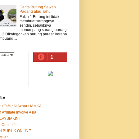
Cerita Burung Sewah
Padang atau Tahu
Fakta 1.Burung ini tidak
membuat sarangnya
sendiri, sebaliknya
menumpang sarang burung
n. 2.Dikategorikan burung parasit kerana
buang ...
1
ELA
u Tafsir Al Azhar HAMKA
n Affilliate Involve Asia
LAYSIAKINI
i Online Je
N BURUK ONLINE
bulan