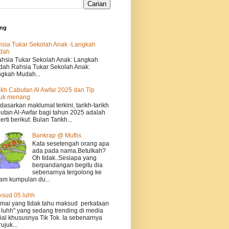
ing
sia Tukar Sekolah Anak -Langkah
dah
sia Tukar Sekolah Anak: Langkah
ah Rahsia Tukar Sekolah Anak:
gkah Mudah...
ikh Cabutan Al Awfar 2025 dan Tip
tuk menang
dasarkan maklumat terkini, tarikh-tarikh
utan Al-Awfar bagi tahun 2025 adalah
erti berikut: Bulan Tarikh...
Bankrap @ Muflis
Kata sesetengah orang apa
ada pada nama.Betulkah?
Oh tidak..Sesiapa yang
berpandangan begitu dia
sebenarnya tergolong ke
am kumpulan du...
sud 05 luhh
ai yang tidak tahu maksud perkataan
 luhh" yang sedang trending di media
ial khususnya Tik Tok. Ia sebenarnya
ujuk...