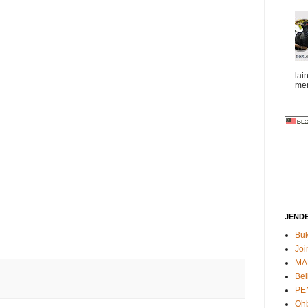
lai
mem
JEND
Buk
Joi
MA
Bel
PE
Oh