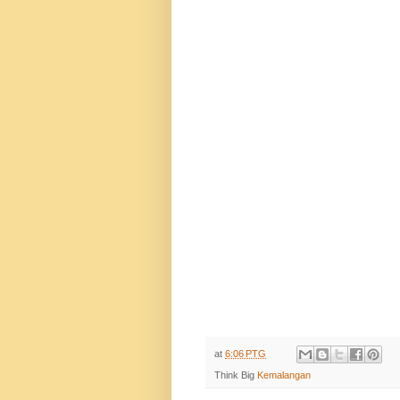
at
6:06 PTG
Think Big
Kemalangan