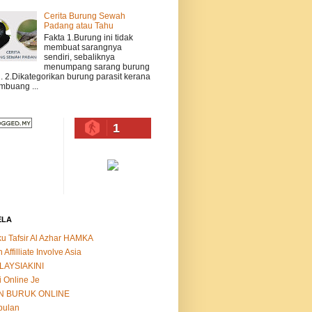
Cerita Burung Sewah
Padang atau Tahu
Fakta 1.Burung ini tidak
membuat sarangnya
sendiri, sebaliknya
menumpang sarang burung
n. 2.Dikategorikan burung parasit kerana
buang ...
1
ELA
u Tafsir Al Azhar HAMKA
n Affilliate Involve Asia
LAYSIAKINI
i Online Je
N BURUK ONLINE
bulan