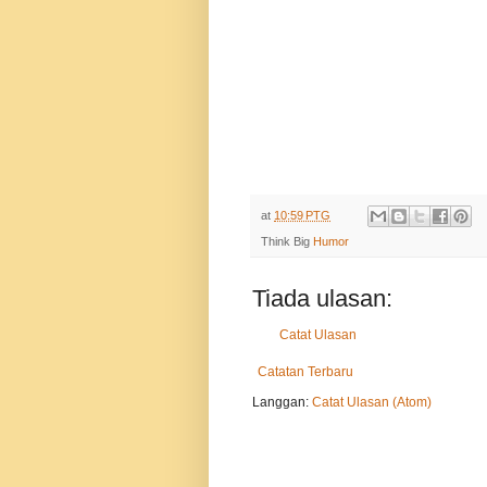
at
10:59 PTG
Think Big
Humor
Tiada ulasan:
Catat Ulasan
Catatan Terbaru
Langgan:
Catat Ulasan (Atom)