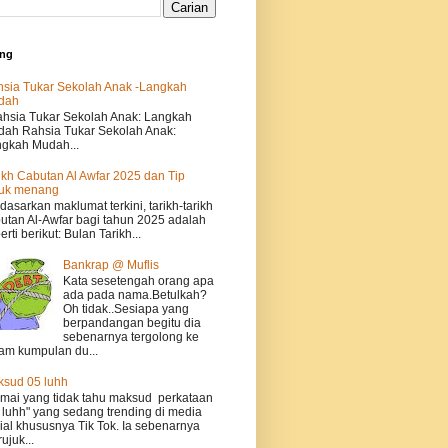
ing
sia Tukar Sekolah Anak -Langkah
dah
sia Tukar Sekolah Anak: Langkah
ah Rahsia Tukar Sekolah Anak:
gkah Mudah...
ikh Cabutan Al Awfar 2025 dan Tip
tuk menang
dasarkan maklumat terkini, tarikh-tarikh
utan Al-Awfar bagi tahun 2025 adalah
erti berikut: Bulan Tarikh...
Bankrap @ Muflis
Kata sesetengah orang apa
ada pada nama.Betulkah?
Oh tidak..Sesiapa yang
berpandangan begitu dia
sebenarnya tergolong ke
am kumpulan du...
sud 05 luhh
ai yang tidak tahu maksud perkataan
 luhh" yang sedang trending di media
ial khususnya Tik Tok. Ia sebenarnya
ujuk...