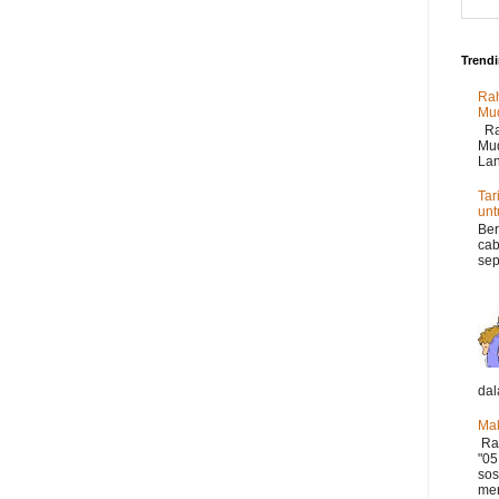
Trend
Rah
Mu
Rah
Mud
Lan
Tar
un
Ber
cab
sep
dal
Mak
Ram
"05
sos
mer