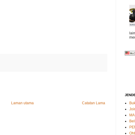
lai
mem
JEND
Buk
Laman utama
Catatan Lama
Joi
MA
Bel
PE
Oh