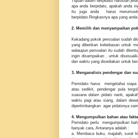
Tujuan dalam berpidato haruslah jela
apa anda berpidato, apakah anda in
itu juga anda harus merumuska
berpidato.Ringkasnya apa yang anda 
2. Memilih dan menyampaikan pok
Kekadang pokok persoalan sudah dit
yang diberikan kebebasan untuk me
walaupun persoalan itu sudah diten
ingin disampaikan , untuk disesu
dan waktu yang disediakan untuk ber
3. Menganalisis pendengar dan su
Pemidato harus mengetahui siap
atau sedikit, pendengar pula terg
suasana dalam pidato nanti, apakah
waktu pagi atau siang, dalam dewa
dipertimbangkan agar pidatonya sam
4. Mengumpulkan bahan atau fakta
Pemidato perlu mengumpulkan baha
banyak cara, Antaranya adalah :
a. Membaca buku, majalah, surat k