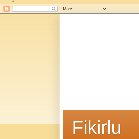
"
Fikirlu