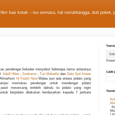
fikir luar kotak – isu semasa, hal rumahtangga, duit poket, 
Transl
Power
au pendengar.Sekadar menyebut beberapa nama antaranya
CARI 
al
Adolf Hitler
,
Soekarno
,
Tun Mahathir
dan
Dato Seri Anwar
,Almarhum
Hj Fadzil Noor.
Walau pun ada antara pidato yang
mampu memukau pendengar untuk mendengar pidato
 pasti merancang terlebih dahulu isi pidato yang ingin
Trend
 untuk berpidato dilakukan berdasarkan kepada 7 perkara
Rah
Mu
Rah
Mud
Lan