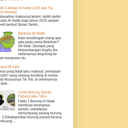
ikh Cabutan Al Awfar 2025 dan Tip
tuk menang
dasarkan maklumat terkini, tarikh-tarikh
utan Al-Awfar bagi tahun 2025 adalah
erti berikut: Bulan Tarikh...
Bankrap @ Muflis
Kata sesetengah orang apa
ada pada nama.Betulkah?
Oh tidak..Sesiapa yang
berpandangan begitu dia
sebenarnya tergolong ke
am kumpulan du...
sud 05 luhh
ai yang tidak tahu maksud perkataan
 luhh" yang sedang trending di media
ial khususnya Tik Tok. Ia sebenarnya
ujuk...
Cerita Burung Sewah
Padang atau Tahu
Fakta 1.Burung ini tidak
membuat sarangnya
sendiri, sebaliknya
menumpang sarang burung
n. 2.Dikategorikan burung parasit kerana
buang ...