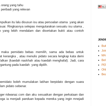
 orang yang tahu
peribadi yang relevan
pulkan itu lalu disusun isu atau persoalan utama yang akan
suai. Ringkasnya selepas mengutarakan sesuatu isu utama ,
an yang lebih mendalam dan disertakan bukti atau contoh
JEND
Buk
Joi
n, maka pemidato bebas memilih, sama ada bebas untuk
MA
hat kerangka , atau menulis pidato secara lengkap kata demi
Bel
falkan (kaedah naskhah atau kaedah menghafal). Jadi, cara
rgantung pada kaedah yang dipilih.
PE
Oh
Bea
pemidato boleh mumulakan latihan berpidato dengan suara
lam pidato sebenar.
logger ridwanaz.com dan aku sesuaikan dengan perkataan dan
oga ia menjadi panduan kepada mereka yang ingin mnejadi