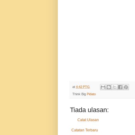
at
4:42 PTG
Think Big
Pidato
Tiada ulasan:
Catat Ulasan
Catatan Terbaru