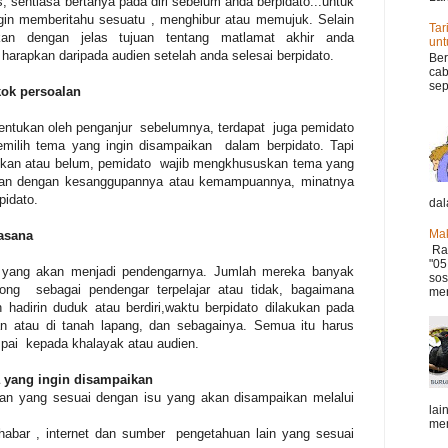
s, sentiasa bertanya pada diri sebelum anda berpidato...untuk
gin memberitahu sesuatu , menghibur atau memujuk. Selain
Tar
n dengan jelas tujuan tentang matlamat akhir anda
un
harapkan daripada audien setelah anda selesai berpidato.
Ber
cab
sep
ok persoalan
entukan oleh penganjur sebelumnya, terdapat juga pemidato
milih tema yang ingin disampaikan dalam berpidato. Tapi
tukan atau belum, pemidato wajib mengkhususkan tema yang
aikan dengan kesanggupannya atau kemampuannya, minatnya
pidato.
dal
Mak
asana
Ram
"05
a yang
akan
menjadi pendengarnya. Jumlah mereka banyak
sos
olong sebagai pendengar terpelajar atau tidak, bagaimana
mer
 hadirin duduk atau berdiri,waktu berpidato dilakukan pada
n atau di tanah lapang, dan sebagainya. Semua itu harus
pai kepada khalayak atau audien.
 yang ingin disampaikan
n yang sesuai dengan isu yang akan disampaikan melalui
lai
mem
habar , internet dan sumber pengetahuan lain yang sesuai