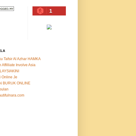
1
ELA
u Tafsir Al Azhar HAMKA
n Affilliate Involve Asia
LAYSIAKINI
i Online Je
N BURUK ONLINE
bulan
utifulnara.com