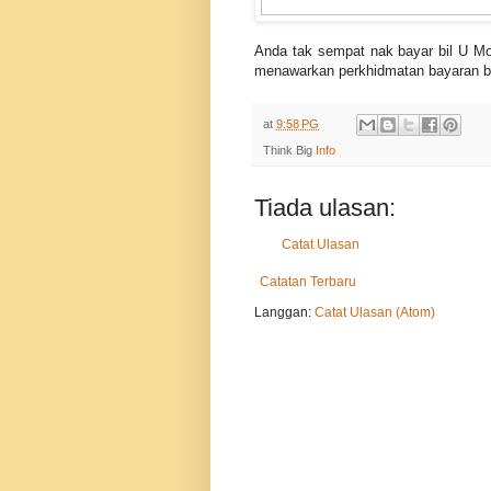
Anda tak sempat nak bayar bil U Mo
menawarkan perkhidmatan bayaran bi
at
9:58 PG
Think Big
Info
Tiada ulasan:
Catat Ulasan
Catatan Terbaru
Langgan:
Catat Ulasan (Atom)