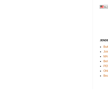
JEND
Buk
Joi
MA
Bel
PE
Oh
Bea