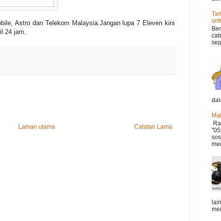
Tar
un
bile, Astro dan Telekom Malaysia.Jangan lupa 7 Eleven kini
Ber
l 24 jam.
cab
sep
dal
Mak
Ram
Laman utama
Catatan Lama
"05
sos
mer
lai
mem