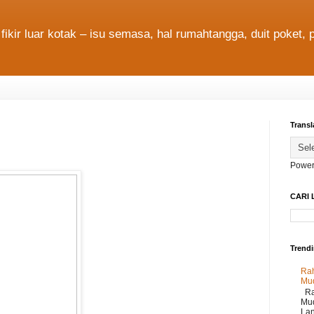
fikir luar kotak – isu semasa, hal rumahtangga, duit poket, 
Transl
Power
CARI 
Trend
Rah
Mu
Rah
Mud
Lan