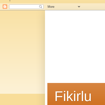
"
Fikirlu