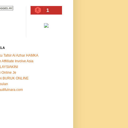
1
ELA
u Tafsir Al Azhar HAMKA
n Affilliate Involve Asia
LAYSIAKINI
i Online Je
N BURUK ONLINE
bulan
utifulnara.com