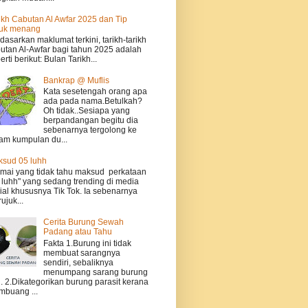
ikh Cabutan Al Awfar 2025 dan Tip
tuk menang
dasarkan maklumat terkini, tarikh-tarikh
utan Al-Awfar bagi tahun 2025 adalah
erti berikut: Bulan Tarikh...
Bankrap @ Muflis
Kata sesetengah orang apa
ada pada nama.Betulkah?
Oh tidak..Sesiapa yang
berpandangan begitu dia
sebenarnya tergolong ke
am kumpulan du...
sud 05 luhh
ai yang tidak tahu maksud perkataan
 luhh" yang sedang trending di media
ial khususnya Tik Tok. Ia sebenarnya
ujuk...
Cerita Burung Sewah
Padang atau Tahu
Fakta 1.Burung ini tidak
membuat sarangnya
sendiri, sebaliknya
menumpang sarang burung
n. 2.Dikategorikan burung parasit kerana
buang ...