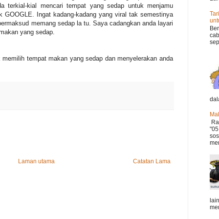
a terkial-kial mencari tempat yang sedap untuk menjamu
Tar
ik GOOGLE. Ingat kadang-kadang yang viral tak semestinya
un
l bermaksud memang sedap la tu. Saya cadangkan anda layari
Ber
 makan yang sedap.
cab
sep
 memilih tempat makan yang sedap dan menyelerakan anda
dal
Mak
Ram
"05
sos
mer
Laman utama
Catatan Lama
lai
mem