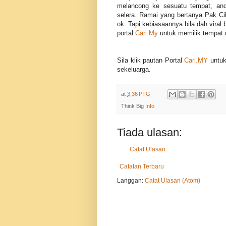
melancong ke sesuatu tempat, and
selera. Ramai yang bertanya Pak C
ok. Tapi kebiasaannya bila dah vira
portal
Cari.My
untuk memilik tempat
Sila klik pautan Portal
Cari.MY
untuk
sekeluarga.
at
3:36 PTG
Think Big
Info
Tiada ulasan:
Catat Ulasan
Catatan Terbaru
Langgan:
Catat Ulasan (Atom)