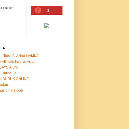
1
ELA
u Tafsir Al Azhar HAMKA
n Affilliate Involve Asia
LAYSIAKINI
i Online Je
N BURUK ONLINE
bulan
utifulnara.com