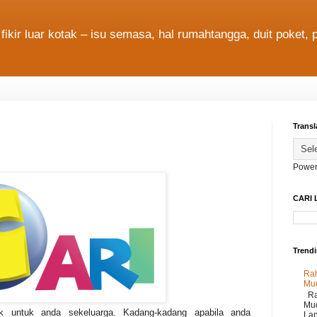
fikir luar kotak – isu semasa, hal rumahtangga, duit poket, 
Transl
Power
CARI 
Trend
Rah
Mu
Rah
Mud
 untuk anda sekeluarga. Kadang-kadang apabila anda
Lan