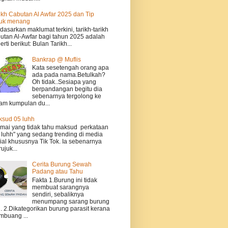
ikh Cabutan Al Awfar 2025 dan Tip
tuk menang
dasarkan maklumat terkini, tarikh-tarikh
utan Al-Awfar bagi tahun 2025 adalah
erti berikut: Bulan Tarikh...
Bankrap @ Muflis
Kata sesetengah orang apa
ada pada nama.Betulkah?
Oh tidak..Sesiapa yang
berpandangan begitu dia
sebenarnya tergolong ke
am kumpulan du...
sud 05 luhh
ai yang tidak tahu maksud perkataan
 luhh" yang sedang trending di media
ial khususnya Tik Tok. Ia sebenarnya
ujuk...
Cerita Burung Sewah
Padang atau Tahu
Fakta 1.Burung ini tidak
membuat sarangnya
sendiri, sebaliknya
menumpang sarang burung
n. 2.Dikategorikan burung parasit kerana
buang ...