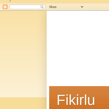
"
Fikirlu