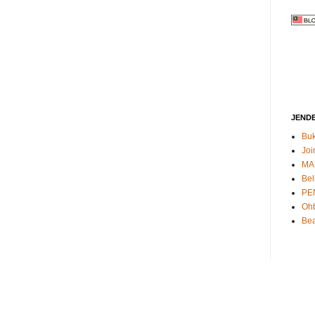
JEND
Buk
Joi
MA
Bel
PE
Oh
Bea