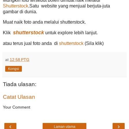
Mungkin foto tersebut boleh dimuat naik melalui
Shutterstock
.Satu website yang menjual berjuta-juta
gambar di dunia.
Muat naik foto anda melalui shutterstock.
shutterstock
Klik
untuk explore lebih lanjut.
atau terus jual foto anda di
shutterstock
(Sila klik)
at
12:58 PTG
Kongsi
Tiada ulasan:
Catat Ulasan
Your Comment
‹
›
Laman utama