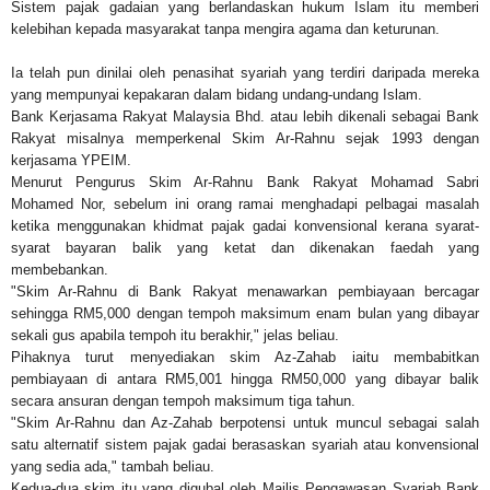
Sistem pajak gadaian yang berlandaskan hukum Islam itu memberi
kelebihan kepada masyarakat tanpa mengira agama dan keturunan.
Ia telah pun dinilai oleh penasihat syariah yang terdiri daripada mereka
yang mempunyai kepakaran dalam bidang undang-undang Islam.
Bank Kerjasama Rakyat Malaysia Bhd. atau lebih dikenali sebagai Bank
Rakyat misalnya memperkenal Skim Ar-Rahnu sejak 1993 dengan
kerjasama YPEIM.
Menurut Pengurus Skim Ar-Rahnu Bank Rakyat Mohamad Sabri
Mohamed Nor, sebelum ini orang ramai menghadapi pelbagai masalah
ketika menggunakan khidmat pajak gadai konvensional kerana syarat-
syarat bayaran balik yang ketat dan dikenakan faedah yang
membebankan.
"Skim Ar-Rahnu di Bank Rakyat menawarkan pembiayaan bercagar
sehingga RM5,000 dengan tempoh maksimum enam bulan yang dibayar
sekali gus apabila tempoh itu berakhir," jelas beliau.
Pihaknya turut menyediakan skim Az-Zahab iaitu membabitkan
pembiayaan di antara RM5,001 hingga RM50,000 yang dibayar balik
secara ansuran dengan tempoh maksimum tiga tahun.
"Skim Ar-Rahnu dan Az-Zahab berpotensi untuk muncul sebagai salah
satu alternatif sistem pajak gadai berasaskan syariah atau konvensional
yang sedia ada," tambah beliau.
Kedua-dua skim itu yang digubal oleh Majlis Pengawasan Syariah Bank