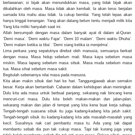
berlawanan; si bijak akan menundukkan masa, yang tidak bijak akan
dikalahkan oleh masa. Masa tidak akan kembali. Ia akan terus berjalan
samada kita mahu atau tidak. Ia cukup bernilai. Yang telah lepas akan
hanya tinggal kenangan. Yang akan datang belum tentu menjadi milik kita
Yang kita miliki hanyalah saat ini.
Allah bersumpah dengan masa dalam banyak ayat di dalam al-Quran.
‘Demi masa’. ‘Demi waktu Fajar’. ‘Demi 10 malam’. ‘Demi waktu Dhuha’.
‘Demi malam ketika ia tiba’. ‘Demi siang ketika ia menjelma’.
Lima perkara yang sepatutnya direbut oleh manusia; semuanya berkait
dengan masa. Masa hidup sebelum mati. Masa kaya sebelum masa
miskin. Masa lapang sebelum masa sibuk. Masa muda sebelum masa
tua. Masa sihat sebelum masa sakit.
Begitulah sebenarnya nilai masa pada manusia.
Kita akan makin sibuk dari hari ke hari. Tanggungjawab akan semakin
besar. Kerja akan bertambah. Cabaran dalam kehidupan akan meningkat.
Dulu kita ada masa untuk berbual panjang; sekarang nak bincang kena
mencuri-curi masa. Dulu kita boleh makan-makan dan jalan-jalan;
sekarang makan dan jalan di tempat yang kita kena buat kerja sahaja.
Tengah-tengah suasana sibuk itu juga kadang-kadang kita jatuh sakit.
Tengah-tengah sibuk itu kadang-kadang kita ada masalah-masalah yang
kecil. Susahnya nak cari pembantu masa tu. Ada yang tak dapat
membantu sebab dia pun tak cukup masa. Tapi tak kurang juga yang