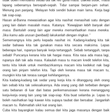
tidak boleh membantu sebab dia tak reti guna masa. Dakwa sibuk, masa
lapang sebenarnya bersepah-sepah. Tidur sampai berjam-jam sehari.
Menung pun panjang. Melayan hobi sendiri bukan main lama. Kerja bagi
tak siap-siap.
Hasan al-Banna mewasiatkan agar kita nasihat menasihati satu dengan
yang lain dalam masalah masa. Katanya:
“Kewajipan lebih banyak dari
masa. Bantulah orang lain agar mereka memanfaatkan masa mereka.
Jika kamu ada urusan (peribadi) lakukanlah dengan ringkas.”
Sememangnya kita perlu kepada nasihat ini. Kadang-kadang kita tak
sedar bahawa kita tak gunakan masa kita secara maksima. Lepas
beberapa hari, rupanya banyak kerja tertangguh. Sebab tertangguh, tanpa
sebab! Puncanya kerana kita tak hargai masa. Kita rasa ada masa lagi,
rupanya dah tak ada masa. Kalaulah masa tu macam kredit telefon kita,
tentu kita lokek untuk membazirkannya macam kita kedekut nak bagi
orang lain pinjam telefon kita. Tapi oleh kerana masa tak macam tu,
mungkin kita tak terasa sangat kehilangannya.
Kita kadang-kadang tak sedar yang kerja kita ni ditanggung oleh orang
lain sebab kita tak selesaikannya. Ada orang yang dah terbeban dengan
satu bebanan di luar dari batas perikemanusiaan kerana menanggung
kerja-kerja orang lain yang tak siap-siap. Kita buat selamba je. Lepas tu
boleh nasihatkan lagi kawan kita supaya taubat dan bersabar. Janganlah
macam tu. Rahmatlah sikit kat orang lain.
Cuba kita bayangkan kalau semua dari kita jaga masanya dengan baik