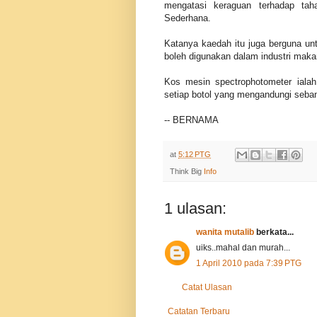
mengatasi keraguan terhadap tah
Sederhana.
Katanya kaedah itu juga berguna un
boleh digunakan dalam industri maka
Kos mesin spectrophotometer iala
setiap botol yang mengandungi seba
-- BERNAMA
at
5:12 PTG
Think Big
Info
1 ulasan:
wanita mutalib
berkata...
uiks..mahal dan murah...
1 April 2010 pada 7:39 PTG
Catat Ulasan
Catatan Terbaru