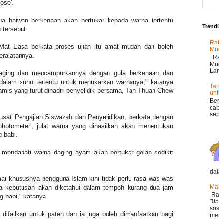
ose'.
dua haiwan berkenaan akan bertukar kepada warna tertentu
Trend
 tersebut.
Rah
Mat Easa berkata proses ujian itu amat mudah dan boleh
Mu
eralatannya.
Rah
Mud
Lan
daging dan mencampurkannya dengan gula berkenaan dan
dalam suhu tertentu untuk menukarkan warnanya," katanya
Tar
mis yang turut dihadiri penyelidik bersama, Tan Thuan Chew
un
Ber
cab
sep
usat Pengajian Siswazah dan Penyelidikan, berkata dengan
photometer', julat warna yang dihasilkan akan menentukan
 babi.
 mendapati warna daging ayam akan bertukar gelap sedikit
dal
mai khususnya pengguna Islam kini tidak perlu rasa was-was
Mak
na keputusan akan diketahui dalam tempoh kurang dua jam
Ram
 babi," katanya.
"05
sos
 difailkan untuk paten dan ia juga boleh dimanfaatkan bagi
mer