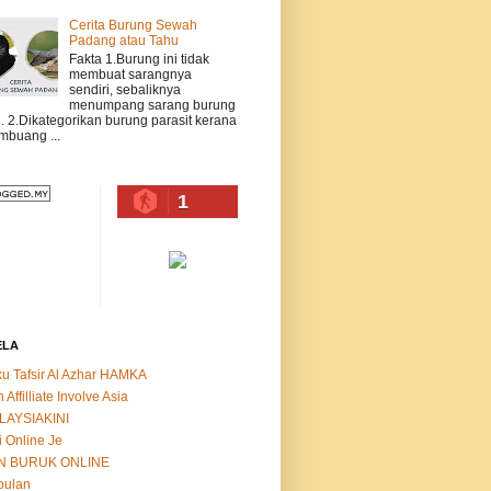
Cerita Burung Sewah
Padang atau Tahu
Fakta 1.Burung ini tidak
membuat sarangnya
sendiri, sebaliknya
menumpang sarang burung
n. 2.Dikategorikan burung parasit kerana
buang ...
1
ELA
u Tafsir Al Azhar HAMKA
n Affilliate Involve Asia
LAYSIAKINI
i Online Je
N BURUK ONLINE
bulan