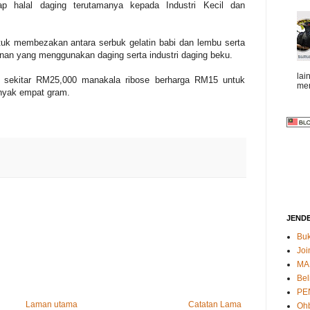
ap halal daging terutamanya kepada Industri Kecil dan
tuk membezakan antara serbuk gelatin babi dan lembu serta
nan yang menggunakan daging serta industri daging beku.
lai
h sekitar RM25,000 manakala ribose berharga RM15 untuk
mem
nyak empat gram.
JEND
Buk
Joi
MA
Bel
PE
Laman utama
Catatan Lama
Oh