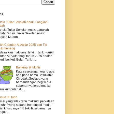
ing
sia Tukar Sekolah Anak -Langkah
dah
sia Tukar Sekolah Anak: Langkah
ah Rahsia Tukar Sekolah Anak:
gkah Mudah...
ikh Cabutan Al Awfar 2025 dan Tip
tuk menang
dasarkan maklumat terkini, tarikh-tarikh
utan Al-Awfar bagi tahun 2025 adalah
erti berikut: Bulan Tarikh...
Bankrap @ Muflis
Kata sesetengah orang apa
ada pada nama.Betulkah?
Oh tidak..Sesiapa yang
berpandangan begitu dia
sebenarnya tergolong ke
am kumpulan du...
sud 05 luhh
ai yang tidak tahu maksud perkataan
 luhh" yang sedang trending di media
ial khususnya Tik Tok. Ia sebenarnya
ujuk...