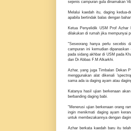
sejenis campuran gula dinamakan 'rib
Melalui kaedah itu, daging kedua-
apabila bertindak balas dengan bahan
Ketua Penyelidik USM Prof Azhar 
dilakukan di rumah jika mempunyai p
"Seseorang hanya perlu secebis 
campuran ini kemudian dipanaskan 
pada sidang akhbar di USM pada Kha
dan Dr Abbas F.M Alkarkhi.
Azhar, yang juga Timbalan Dekan P
menggunakan alat dikenali 'spectro
sama ada ia daging ayam atau daging
Katanya hasil ujian berkenaan akan
berbanding daging babi.
"Menerusi ujian berkenaan orang ra
ingin menikmati daging ayam kera
untuk membezakannya dengan daging
Azhar berkata kaedah baru itu telah