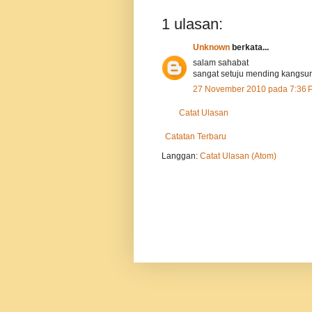
1 ulasan:
Unknown
berkata...
salam sahabat
sangat setuju mending kangsun
27 November 2010 pada 7:36 
Catat Ulasan
Catatan Terbaru
Langgan:
Catat Ulasan (Atom)