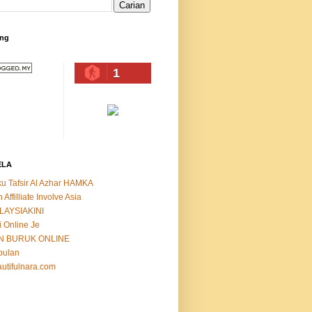
ing
1
ELA
u Tafsir Al Azhar HAMKA
n Affilliate Involve Asia
LAYSIAKINI
i Online Je
N BURUK ONLINE
bulan
utifulnara.com