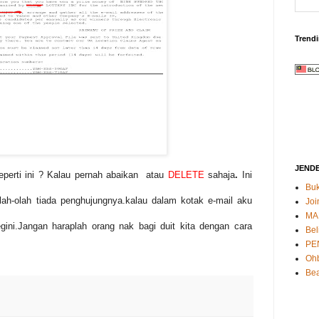
Trend
JEND
eperti ini ? Kalau pernah abaikan atau
DELETE
sahaja
.
Ini
Buk
lah-olah tiada penghujungnya.kalau dalam kotak e-mail aku
Joi
MA
ini.Jangan haraplah orang nak bagi duit kita dengan cara
Bel
PE
Oh
Bea