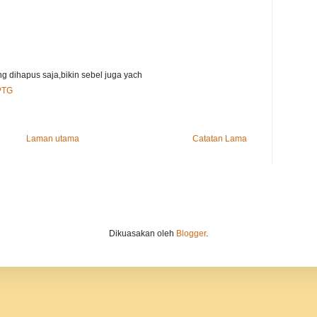
g dihapus saja,bikin sebel juga yach
PTG
Laman utama
Catatan Lama
Dikuasakan oleh
Blogger
.