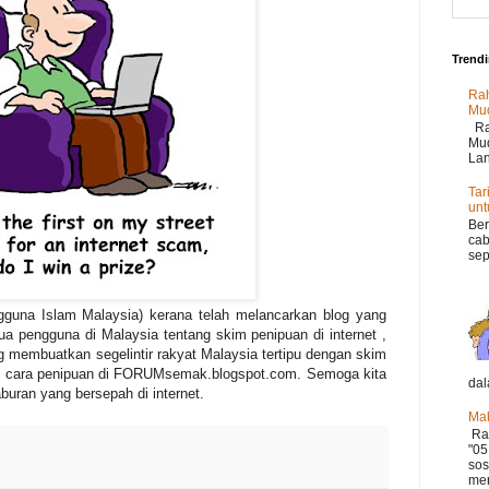
Trend
Rah
Mu
Rah
Mud
Lan
Tar
un
Ber
cab
sep
guna Islam Malaysia)
kerana telah melancarkan blog yang
 pengguna di Malaysia tentang skim penipuan di internet ,
 membuatkan segelintir rakyat Malaysia tertipu dengan skim
ng cara penipuan di FORUMsemak.blogspot.com
.
Semoga kita
dal
buran yang bersepah di internet.
Mak
Ram
"05
sos
mer