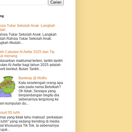
ing
sia Tukar Sekolah Anak -Langkah
dah
sia Tukar Sekolah Anak: Langkah
ah Rahsia Tukar Sekolah Anak:
gkah Mudah...
ikh Cabutan Al Awfar 2025 dan Tip
tuk menang
dasarkan maklumat terkini, tarikh-tarikh
utan Al-Awfar bagi tahun 2025 adalah
erti berikut: Bulan Tarikh...
Bankrap @ Muflis
Kata sesetengah orang apa
ada pada nama.Betulkah?
Oh tidak..Sesiapa yang
berpandangan begitu dia
sebenarnya tergolong ke
am kumpulan du...
sud 05 luhh
ai yang tidak tahu maksud perkataan
 luhh" yang sedang trending di media
ial khususnya Tik Tok. Ia sebenarnya
ujuk...