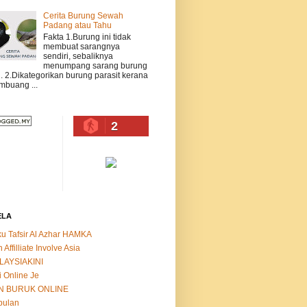
Cerita Burung Sewah
Padang atau Tahu
Fakta 1.Burung ini tidak
membuat sarangnya
sendiri, sebaliknya
menumpang sarang burung
n. 2.Dikategorikan burung parasit kerana
buang ...
2
ELA
u Tafsir Al Azhar HAMKA
n Affilliate Involve Asia
LAYSIAKINI
i Online Je
N BURUK ONLINE
bulan