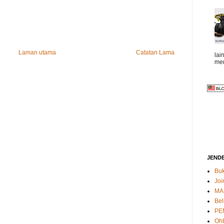
Laman utama
Catatan Lama
lai
mem
JEND
Buk
Joi
MA
Bel
PE
Oh