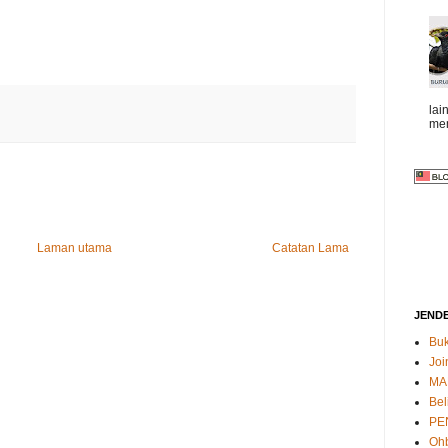
lai
mem
Laman utama
Catatan Lama
JEND
Buk
Joi
MA
Bel
PE
Oh