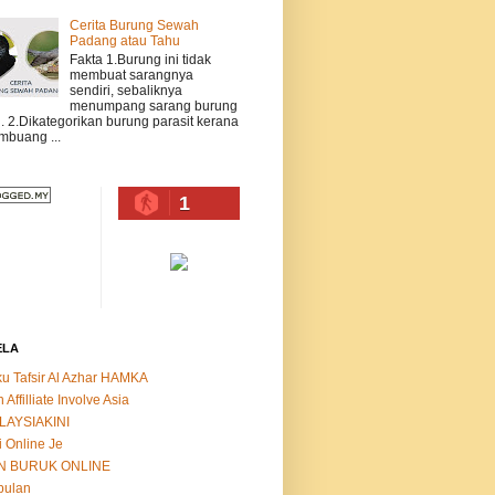
Cerita Burung Sewah
Padang atau Tahu
Fakta 1.Burung ini tidak
membuat sarangnya
sendiri, sebaliknya
menumpang sarang burung
n. 2.Dikategorikan burung parasit kerana
buang ...
1
ELA
u Tafsir Al Azhar HAMKA
n Affilliate Involve Asia
LAYSIAKINI
i Online Je
N BURUK ONLINE
bulan