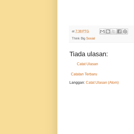
at
7:38 PTG
Think Big
Sosial
Tiada ulasan:
Catat Ulasan
Catatan Terbaru
Langgan:
Catat Ulasan (Atom)