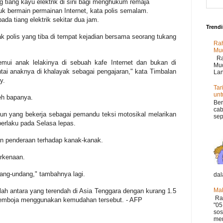
 tiang kayu elektrik di sini bagi menghukum remaja
k bermain permainan Internet, kata polis semalam.
pada tiang elektrik sekitar dua jam.
Trend
 polis yang tiba di tempat kejadian bersama seorang tukang
Rah
Mu
Rah
mui anak lelakinya di sebuah kafe Internet dan bukan di
Mud
tai anaknya di khalayak sebagai pengajaran," kata Timbalan
Lan
y.
Tar
un
eh bapanya.
Ber
cab
eun yang bekerja sebagai pemandu teksi motosikal melarikan
sep
berlaku pada Selasa lepas.
kan penderaan terhadap kanak-kanak.
erkenaan.
dang-undang," tambahnya lagi.
dal
Mak
ah antara yang terendah di Asia Tenggara dengan kurang 1.5
Ram
 Kemboja menggunakan kemudahan tersebut. - AFP
"05
sos
mer