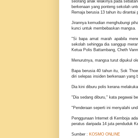
seorang anak lelakinya pada sebatang
berkenaan yang ponteng sekolah untu
Remaja berusia 13 tahun itu dirantai 
Jirannya kemudian menghubungi pihak
kunci untuk membebaskan mangsa.
"Si bapa amat marah apabila mene
sekolah sehingga dia sanggup meran
Ketua Polis Battambang, Cheth Vann
Menurutnya, mangsa turut dipukul ol
Bapa berusia 40 tahun itu, Sok Tho
diri selepas insiden berkenaan yang 
Dia kini diburu polis kerana melaku
"Dia sedang diburu," kata pegawai b
"Penderaan seperti ini menyalahi un
Penggunaan Internet di Kemboja adal
peratus daripada 14 juta penduduk
Sumber :
KOSMO ONLINE