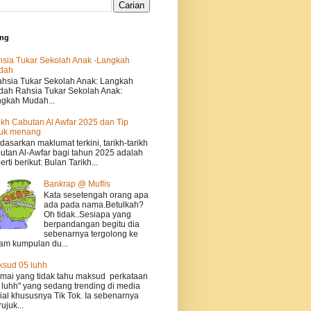
ing
sia Tukar Sekolah Anak -Langkah
dah
sia Tukar Sekolah Anak: Langkah
ah Rahsia Tukar Sekolah Anak:
gkah Mudah...
ikh Cabutan Al Awfar 2025 dan Tip
tuk menang
dasarkan maklumat terkini, tarikh-tarikh
utan Al-Awfar bagi tahun 2025 adalah
erti berikut: Bulan Tarikh...
Bankrap @ Muflis
Kata sesetengah orang apa
ada pada nama.Betulkah?
Oh tidak..Sesiapa yang
berpandangan begitu dia
sebenarnya tergolong ke
am kumpulan du...
sud 05 luhh
ai yang tidak tahu maksud perkataan
 luhh" yang sedang trending di media
ial khususnya Tik Tok. Ia sebenarnya
ujuk...