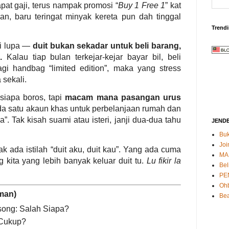
at gaji, terus nampak promosi “
Buy 1 Free 1
” kat
an, baru teringat minyak kereta pun dah tinggal
Trend
ai lupa —
duit bukan sekadar untuk beli barang,
.
Kalau tiap bulan terkejar-kejar bayar bil, beli
gi handbag “limited edition”, maka yang stress
 sekali.
siapa boros, tapi
macam mana pasangan urus
da satu akaun khas untuk perbelanjaan rumah dan
a”. Tak kisah suami atau isteri, janji dua-dua tahu
JEND
Buk
Joi
 ada istilah “duit aku, duit kau”. Yang ada cuma
MA
 kita yang lebih banyak keluar duit tu.
Lu fikir la
Bel
PE
Oh
man)
Bea
song: Salah Siapa?
 Cukup?