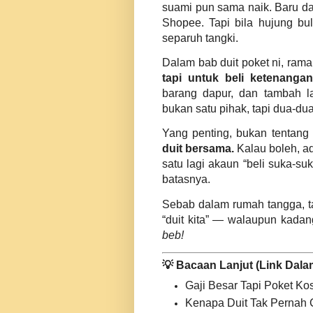
suami pun sama naik. Baru dap
Shopee. Tapi bila hujung bul
separuh tangki.
Dalam bab duit poket ni, ram
tapi untuk beli ketenangan
barang dapur, dan tambah la
bukan satu pihak, tapi dua-dua
Yang penting, bukan tentang 
duit bersama.
Kalau boleh, a
satu lagi akaun “beli suka-suk
batasnya.
Sebab dalam rumah tangga, tak
“duit kita” — walaupun kadang
beb!
💡 Bacaan Lanjut (Link Dala
Gaji Besar Tapi Poket Ko
Kenapa Duit Tak Pernah