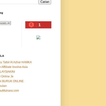
ing
1
ELA
u Tafsir Al Azhar HAMKA
n Affilliate Involve Asia
LAYSIAKINI
i Online Je
N BURUK ONLINE
bulan
utifulnara.com