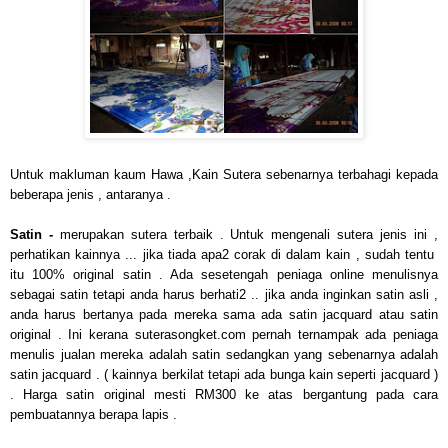
Untuk makluman kaum Hawa ,Kain Sutera sebenarnya terbahagi kepada
beberapa jenis , antaranya .
Satin -
merupakan sutera terbaik . Untuk mengenali sutera jenis ini ,
perhatikan kainnya ... jika tiada apa2 corak di dalam kain , sudah tentu
itu 100% original satin . Ada sesetengah peniaga online menulisnya
sebagai satin tetapi anda harus berhati2 .. jika anda inginkan satin asli ,
anda harus bertanya pada mereka sama ada satin jacquard atau satin
original . Ini kerana suterasongket.com pernah ternampak ada peniaga
menulis jualan mereka adalah satin sedangkan yang sebenarnya adalah
satin jacquard . ( kainnya berkilat tetapi ada bunga kain seperti jacquard )
. Harga satin original mesti RM300 ke atas bergantung pada cara
pembuatannya berapa lapis .