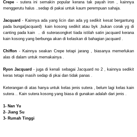
Crepe
- sutera ini semakin popular kerana tak payah iron , kainnya
menggerutu halus ..sedap di pakai untuk kaum perempuan sahaja.
Jacquard
- Kainnya ada yang licin dan ada yg sedikit kesat bergantung
pada bunga(jacquard) kain kosong sedikit atau byk ,bukan corak yg di
canting pada kain .. di suterasongket tiada istilah satin jacquard kerana
kain kosong yang berbunga akan di kelaskan di bahagian jacquard .
Chiffon
- Kainnya seakan Crepe tetapi jarang , biasanya memerlukan
alas di dalam untuk memakainya .
Ryon Jacquard
- juga di kenali sebagai Jacquard no 2 , kainnya sedikit
keras tetapi masih sedap di pkai dan tidak panas .
Keterangan di atas hanya untuk kelas jenis sutera , belum lagi kelas kain
sutera .. Kain sutera kosong yang biasa di gunakan adalah dari jenis .
1- Nan Yu
2- Jiang Su
3- Rumah Tinggi