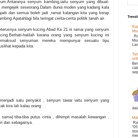
yum.Antaranya senyum kambing,iaitu senyum yang dibuat-
k mengejek seseorang.Dalam dunia moden yang kadang kala
 ajaib dan semua boleh jadi ,ramai kalangan kita yang kerap
Trend
ambing.Apatah
lagi bila teringat cerita-cerita politik tanah air.
Rah
eterusnya senyum kucing.Abad Ke 21 ni ramai yang senyum
Mu
cing.Berhati-hatilah kerana orang yang senyum kucing ini
Rah
ermaksud senyuman mereka mempunyai sesuatu tipu
Mud
Lan
slihat kepada kita.
Tar
un
Ber
cab
sep
menjadi satu penyakit , senyum tawar iaitu senyum yang
tak kira lah kalau orang
dal
n sama)
tiba-tiba putus cinta , dihimpit masalah kewangan ,
Mak
ari dan sebagainya.
Ram
"05
sos
mer