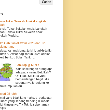
ing
sia Tukar Sekolah Anak -Langkah
dah
sia Tukar Sekolah Anak: Langkah
ah Rahsia Tukar Sekolah Anak:
gkah Mudah...
ikh Cabutan Al Awfar 2025 dan Tip
tuk menang
dasarkan maklumat terkini, tarikh-tarikh
utan Al-Awfar bagi tahun 2025 adalah
erti berikut: Bulan Tarikh...
Bankrap @ Muflis
Kata sesetengah orang apa
ada pada nama.Betulkah?
Oh tidak..Sesiapa yang
berpandangan begitu dia
sebenarnya tergolong ke
am kumpulan du...
sud 05 luhh
ai yang tidak tahu maksud perkataan
 luhh" yang sedang trending di media
ial khususnya Tik Tok. Ia sebenarnya
ujuk...