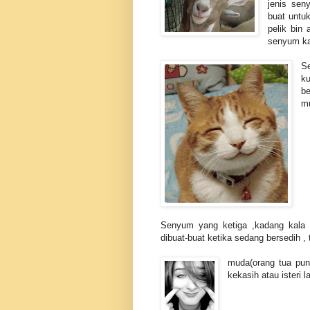
jenis sen
buat untu
pelik bin
senyum k
S
ku
b
mu
Senyum yang ketiga ,kadang kala 
dibuat-buat ketika sedang bersedih , 
muda(orang tua pu
kekasih atau isteri l