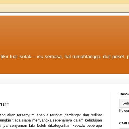
fikir luar kotak – isu semasa, hal rumahtangga, duit poket, 
Transl
nyum
Power
ng akan tersenyum apabila teringat ,terdengar dan terlihat
ungkin tiada siapa menyangka sebenarnya dalam kehidupan
CARI 
arnya senyuman kita boleh dikategorikan kepada beberapa