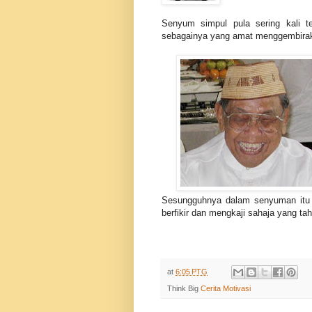
Senyum simpul pula sering kali te
sebagainya yang amat menggembiraka
Sesungguhnya dalam senyuman itu te
berfikir dan mengkaji sahaja yang ta
at
6:05 PTG
Think Big
Cerita Motivasi