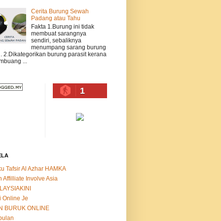
Cerita Burung Sewah
Padang atau Tahu
Fakta 1.Burung ini tidak
membuat sarangnya
sendiri, sebaliknya
menumpang sarang burung
n. 2.Dikategorikan burung parasit kerana
buang ...
1
ELA
u Tafsir Al Azhar HAMKA
n Affilliate Involve Asia
LAYSIAKINI
i Online Je
N BURUK ONLINE
bulan