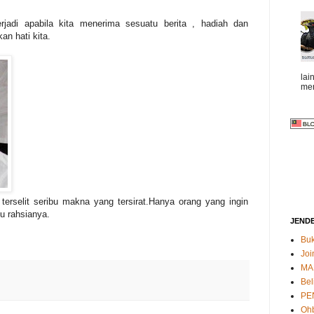
rjadi apabila kita menerima sesuatu berita , hadiah dan
n hati kita.
lai
mem
rselit seribu makna yang tersirat.Hanya orang yang ingin
hu rahsianya.
JEND
Buk
Joi
MA
Bel
PE
Oh