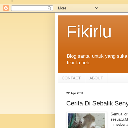
"
Fikirlu
Blog santai untuk yang suka 
fikir la beb.
CONTACT
ABOUT
22 Apr 2011
Cerita Di Sebalik Se
Semua ora
sesuatu.M
ini seben