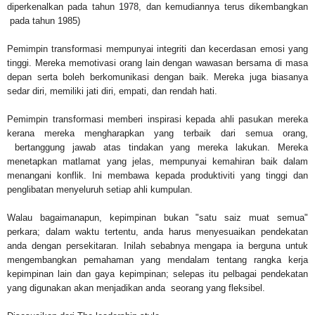
diperkenalkan
pada tahun 1978,
dan kemudiannya
terus dikembangkan
pada tahun 1985)
Pemimpin transformasi
mempunyai integriti
dan kecerdasan
emosi yang
tinggi
.
Mereka memotivasi
orang lain dengan
wawasan bersama
di masa
depan serta
boleh berkomunikasi dengan baik
.
Mereka juga
biasanya
sedar diri
, memiliki jati diri,
empati
,
dan rendah hati.
Pemimpin transformasi memberi
inspirasi
kepada
ahli pasukan mereka
kerana mereka
mengharapkan yang terbaik
dari semua orang,
bertanggung jawab
atas tindakan yang mereka lakukan.
Mereka
menetapkan matlamat yang jelas
, mempunyai
kemahiran
baik
dalam
menangani
konflik
.
Ini membawa kepada
produktiviti yang tinggi
dan
penglibatan menyeluruh setiap ahli kumpulan.
Walau bagaimanapun
, kepimpinan
bukan "
satu saiz muat semua"
perkara; dalam
waktu tertentu, anda harus
menyesuaikan pendekatan
anda
dengan persekitaran
.
Inilah sebabnya mengapa
ia berguna
untuk
mengembangkan pemahaman
yang mendalam tentang
rangka kerja
kepimpinan
lain
dan gaya
kepimpinan;
selepas
itu pelbagai pendekatan
yang digunakan akan menjadikan anda seorang yang fleksibel
.