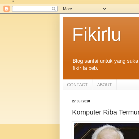
"
Fikirlu
Blog santai untuk yang suka 
fikir la beb.
CONTACT
ABOUT
27 Jul 2010
Komputer Riba Termur