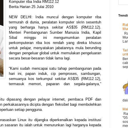
Komputer riba India RM112.12
Berita Harian 25 Julai 2010
Trend
NEW DELHI: India muncul dengan komputer riba
termurah di dunia, peralatan komputer skrin sesentuh
Rah
yang berharga hanya sekitar AS$35 (RM112.12).
Mu
Menteri Pembangunan Sumber Manusia India, Kapil
Rah
Sibal minggu ini mengumumkan peralatan
Mud
Lan
perkomputeran riba kos rendah yang direka khusus
untuk pelajar, menyatakan jabatannya mula berunding
Tar
dengan pengeluar global untuk memulakan pengeluaran
un
secara besar-besaran tidak lama lagi.
Ber
cab
sep
“Kami sudah mencapai satu tahap pembangunan pada
hari ini, papan induk, cip pemproses, sambungan,
semuanya kos terkumpul sekitar AS$35 (RM112.12),
termasuk memori, paparan dan segala-galanya,”
h itu dipasang dengan pelayar internet, pembaca PDF dan
dal
 perkakasannya dicipta dengan fleksibel bagi membolehkan
Mak
perluan setiap pengguna.
Ram
"05
rasaskan Linux itu dijangka diperkenalkan kepada institusi
sos
un sasaran itu ialah untuk menurunkan lagi harganya kepada
mer