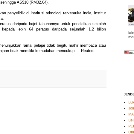
 sehingga AS$10 (RM32.04).
n penyelidik di institusi teknologi terkemuka India, Institut
ia.
peratus daripada bajet tahunannya untuk pendidikan sekolah
 kepada lebih 64 peratus daripada sejumlah 1.2 bilion
lai
mem
 menunjukkan ramai pelajar tidak begitu mahir membaca atau
ajaan tidak memiliki kemudahan mencukupi. – Reuters
JEND
Buk
Joi
MA
Bel
PE
Oh