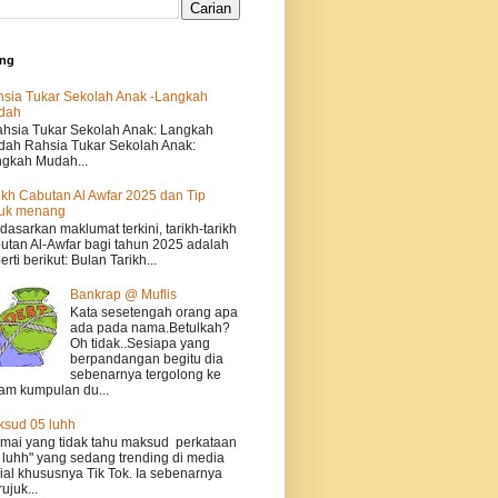
ing
sia Tukar Sekolah Anak -Langkah
dah
sia Tukar Sekolah Anak: Langkah
ah Rahsia Tukar Sekolah Anak:
gkah Mudah...
ikh Cabutan Al Awfar 2025 dan Tip
tuk menang
dasarkan maklumat terkini, tarikh-tarikh
utan Al-Awfar bagi tahun 2025 adalah
erti berikut: Bulan Tarikh...
Bankrap @ Muflis
Kata sesetengah orang apa
ada pada nama.Betulkah?
Oh tidak..Sesiapa yang
berpandangan begitu dia
sebenarnya tergolong ke
am kumpulan du...
sud 05 luhh
ai yang tidak tahu maksud perkataan
 luhh" yang sedang trending di media
ial khususnya Tik Tok. Ia sebenarnya
ujuk...