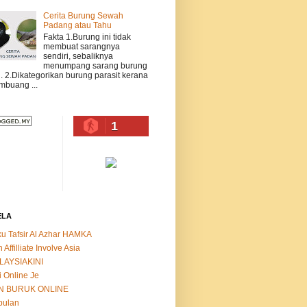
Cerita Burung Sewah
Padang atau Tahu
Fakta 1.Burung ini tidak
membuat sarangnya
sendiri, sebaliknya
menumpang sarang burung
n. 2.Dikategorikan burung parasit kerana
buang ...
1
ELA
u Tafsir Al Azhar HAMKA
n Affilliate Involve Asia
LAYSIAKINI
i Online Je
N BURUK ONLINE
bulan