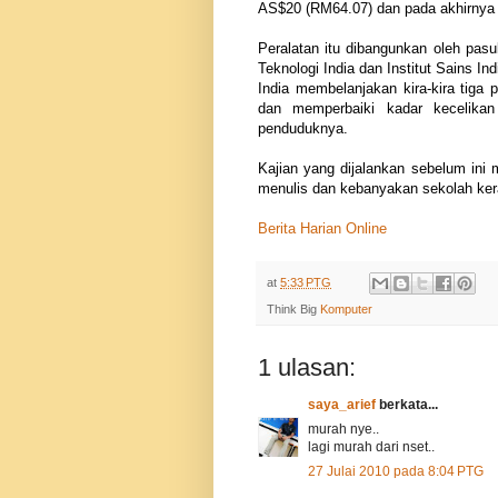
AS$20 (RM64.07) dan pada akhirnya
Peralatan itu dibangunkan oleh pasuka
Teknologi India dan Institut Sains Ind
India membelanjakan kira-kira tiga 
dan memperbaiki kadar kecelikan
penduduknya.
Kajian yang dijalankan sebelum ini
menulis dan kebanyakan sekolah ker
Berita Harian Online
at
5:33 PTG
Think Big
Komputer
1 ulasan:
saya_arief
berkata...
murah nye..
lagi murah dari nset..
27 Julai 2010 pada 8:04 PTG